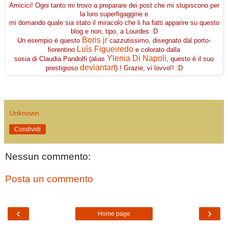
Amicici! Ogni tanto mi trovo a preparare dei post che mi stupiscono per
la loro superfigaggine e
mi domando quale sia stato il miracolo che li ha fatti apparire su questo
blog e non, tipo, a Lourdes :D
Boris jr
Un esempio è questo
cazzutissimo, disegnato dal porto-
Luìs Figueiredo
fiorentino
e colorato dalla
Ylenia Di Napoli
sosia di Claudia Pandolfi (alias
, questo è il suo
deviantart
prestigioso
) ! Grazie, vi lovvo!! :D
Unknown
Condividi
Nessun commento:
Posta un commento
‹
›
Home page